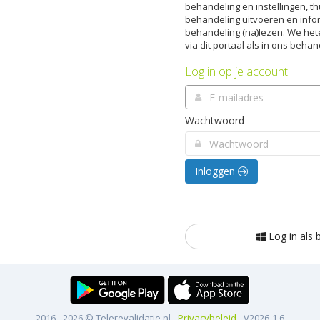
behandeling en instellingen, t
behandeling uitvoeren en info
behandeling (na)lezen. We hete
via dit portaal als in ons beha
Log in op je account
Wachtwoord
Inloggen
Log in als 
2016 - 2026 © Telerevalidatie.nl -
Privacybeleid
- V2026-1.6